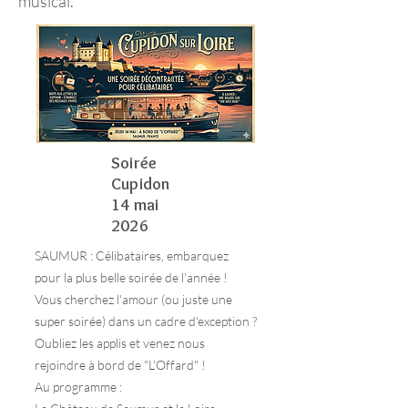
musical.
Soirée
Cupidon
14 mai
2026
SAUMUR : Célibataires, embarquez
pour la plus belle soirée de l'année !
Vous cherchez l'amour (ou juste une
super soirée) dans un cadre d'exception ?
Oubliez les applis et venez nous
rejoindre à bord de "L'Offard" !
Au programme :