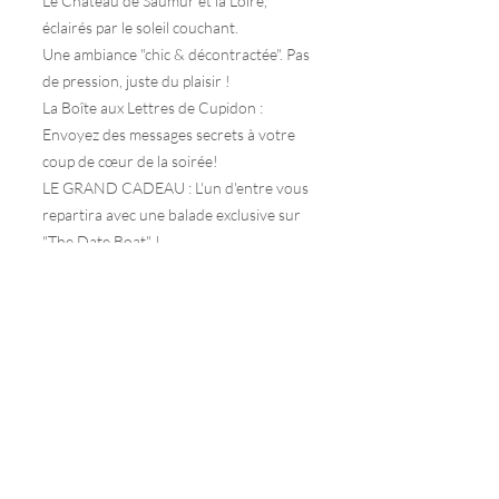
Le Château de Saumur et la Loire,
éclairés par le soleil couchant.
Une ambiance "chic & décontractée". Pas
de pression, juste du plaisir !
La Boîte aux Lettres de Cupidon :
Envoyez des messages secrets à votre
coup de cœur de la soirée!
LE GRAND CADEAU : L'un d'entre vous
repartira avec une balade exclusive sur
"The Date Boat" !
Rendez-vous : Jeudi 14 Mai
Bateau L'Offard, Saumur, France.
À partir de 19h00
Places limitées ! Réservez la vôtre dès
maintenant et tentez votre chance !
contact.loffard@gmail.com